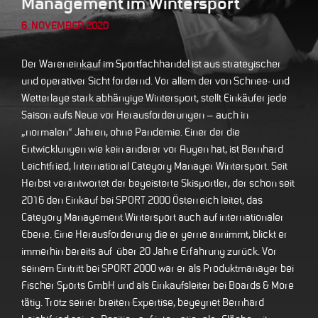
Management im Wintersport
6. NOVEMBER 2020
Der Wareneinkauf im Sportfachhandel ist aus strategischer
und operativer Sicht fordernd. Vor allem der von Schnee- und
Wetterlage stark abhängige Wintersport, stellt Einkäufer jede
Saison aufs Neue vor Herausforderungen – auch in
„normalen“ Jahren, ohne Pandemie. Einer der die
Entwicklungen wie kein anderer vor Augen hat, ist Bernhard
Leichtfried, International Category Manager Wintersport. Seit
Herbst verantwortet der begeisterte Skisportler, der schon seit
2016 den Einkauf bei SPORT 2000 Österreich leitet, das
Category Management Wintersport auch auf internationaler
Ebene. Eine Herausforderung die er gerne annimmt, blickt er
immerhin bereits auf über 20 Jahre Erfahrung zurück. Vor
seinem Eintritt bei SPORT 2000 war er als Produktmanager bei
Fischer Sports GmbH und als Einkaufsleiter bei Boards & More
tätig. Trotz seiner breiten Expertise, begegnet Bernhard