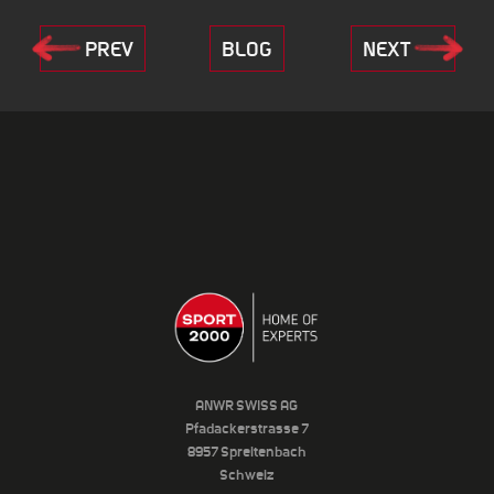
PREV
BLOG
NEXT
ANWR SWISS AG
Pfadackerstrasse 7
8957 Spreitenbach
Schweiz