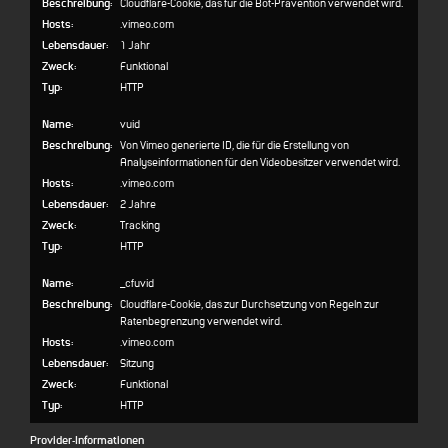
Beschreibung:
Cloudflare-Cookie, das für die Bot-Prävention verwendet wird.
Hosts:
.vimeo.com
Lebensdauer:
1 Jahr
Zweck:
Funktional
Typ:
HTTP
Name:
vuid
Beschreibung:
Von Vimeo generierte ID, die für die Erstellung von
Analyseinformationen für den Videobesitzer verwendet wird.
Hosts:
.vimeo.com
Lebensdauer:
2 Jahre
Zweck:
Tracking
Typ:
HTTP
Name:
_cfuvid
Beschreibung:
Cloudflare-Cookie, das zur Durchsetzung von Regeln zur
Ratenbegrenzung verwendet wird.
Hosts:
.vimeo.com
Lebensdauer:
Sitzung
Zweck:
Funktional
Typ:
HTTP
Provider-Informationen