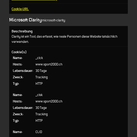
Cookie-URL
Microsoft Clarity
microsoft-clarity
Beschreibung
Clarity ist ein Tool, das erfasst, wie reale Personen diese Website tatsächlich
verwenden.
Cookie(s)
Name:
_clck
Hosts:
www.sport2000.ch
Lebensdauer:
30 Tage
Zweck:
Tracking
Typ:
HTTP
Name:
_clsk
Hosts:
www.sport2000.ch
Lebensdauer:
30 Tage
Zweck:
Tracking
Typ:
HTTP
Name:
CLID