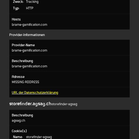
Zweck:
Tracking
Typ:
HTTP
Hosts
brame-gamification.com
Provider-Informationen
Provider-Name
brame-gamification.com
Beschreibung
brame-gamification.com
Adresse
MISSING ADDRESS
URL der Datenschutzerklärung
storefinder.agsag.ch
storefinder-agsag
Beschreibung
agsag.ch
Cookie(s)
Name:
storefinder-agsag