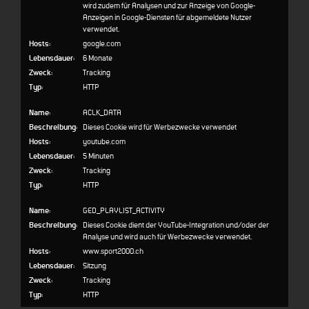
wird zudem für Analysen und zur Anzeige von Google-
Anzeigen in Google-Diensten für abgemeldete Nutzer
verwendet.
Hosts:
google.com
Lebensdauer:
6 Monate
Zweck:
Tracking
Typ:
HTTP
Name:
ACLK_DATA
Beschreibung:
Dieses Cookie wird für Werbezwecke verwendet
Hosts:
youtube.com
Lebensdauer:
5 Minuten
Zweck:
Tracking
Typ:
HTTP
Name:
GED_PLAYLIST_ACTIVITY
Beschreibung:
Dieses Cookie dient der YouTube-Integration und/oder der
Analyse und wird auch für Werbezwecke verwendet.
Hosts:
www.sport2000.ch
Lebensdauer:
Sitzung
Zweck:
Tracking
Typ:
HTTP