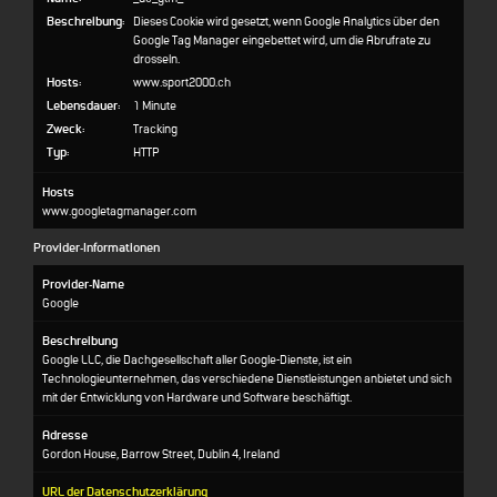
Beschreibung:
Dieses Cookie wird gesetzt, wenn Google Analytics über den
Google Tag Manager eingebettet wird, um die Abrufrate zu
drosseln.
Hosts:
www.sport2000.ch
Lebensdauer:
1 Minute
Zweck:
Tracking
Typ:
HTTP
Hosts
www.googletagmanager.com
Provider-Informationen
Provider-Name
Google
Beschreibung
Google LLC, die Dachgesellschaft aller Google-Dienste, ist ein
Technologieunternehmen, das verschiedene Dienstleistungen anbietet und sich
mit der Entwicklung von Hardware und Software beschäftigt.
Adresse
Gordon House, Barrow Street, Dublin 4, Ireland
URL der Datenschutzerklärung