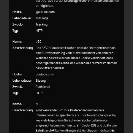
auf YouTube auf der Grundlage früherer Aufrufe und Suchen
ermöglichen.
Hosts:
.youtube.com
Lebensdauer:
180 Tage
Zweck:
Tracking
Typ:
HTTP
Name:
YSC
Beschreibung:
Das "YSC"-Cookie stellt sicher, dass die Anfragen innerhalb
einer Browsersitzung vom Nutzer und nicht von anderen
Websites gestellt werden. Dieses Cookie verhindert, dass
bösartige Websites ohne das Wissen des Nutzers im Namen
des Nutzers handeln.
Hosts:
youtube.com
Lebensdauer:
Sitzung
Zweck:
Funktional
Typ:
HTTP
Name:
NID
Beschreibung:
Wird verwendet, um Ihre Präferenzen und andere
Informationen zu speichern, z. B. Ihre bevorzugte Sprache,
wie viele Ergebnisse Sie auf einer Suchergebnisseite
angezeigt haben möchten (z. B. 10 oder 20) und ob Sie den
SafeSearch-Filter von Google aktiviert haben möchten. Es