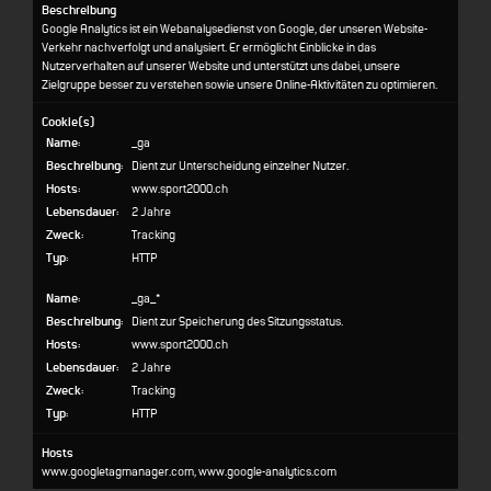
Beschreibung
Google Analytics ist ein Webanalysedienst von Google, der unseren Website-
Verkehr nachverfolgt und analysiert. Er ermöglicht Einblicke in das
Nutzerverhalten auf unserer Website und unterstützt uns dabei, unsere
Zielgruppe besser zu verstehen sowie unsere Online-Aktivitäten zu optimieren.
Cookie(s)
Name:
_ga
Beschreibung:
Dient zur Unterscheidung einzelner Nutzer.
Hosts:
www.sport2000.ch
Lebensdauer:
2 Jahre
Zweck:
Tracking
Typ:
HTTP
Name:
_ga_*
Beschreibung:
Dient zur Speicherung des Sitzungsstatus.
Hosts:
www.sport2000.ch
Lebensdauer:
2 Jahre
Zweck:
Tracking
Typ:
HTTP
Hosts
www.googletagmanager.com, www.google-analytics.com