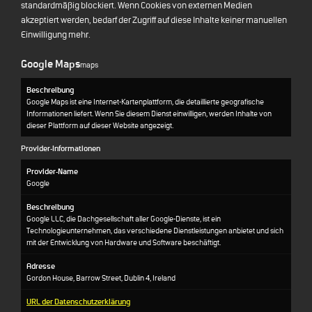
standardmäßig blockiert. Wenn Cookies von externen Medien
akzeptiert werden, bedarf der Zugriff auf diese Inhalte keiner manuellen
Einwilligung mehr.
Google Maps
maps
Beschreibung
Google Maps ist eine Internet-Kartenplattform, die detaillierte geografische
Informationen liefert. Wenn Sie diesem Dienst einwilligen, werden Inhalte von
dieser Plattform auf dieser Website angezeigt.
Provider-Informationen
Provider-Name
Google
Beschreibung
Google LLC, die Dachgesellschaft aller Google-Dienste, ist ein
Technologieunternehmen, das verschiedene Dienstleistungen anbietet und sich
mit der Entwicklung von Hardware und Software beschäftigt.
Adresse
Gordon House, Barrow Street, Dublin 4, Ireland
URL der Datenschutzerklärung