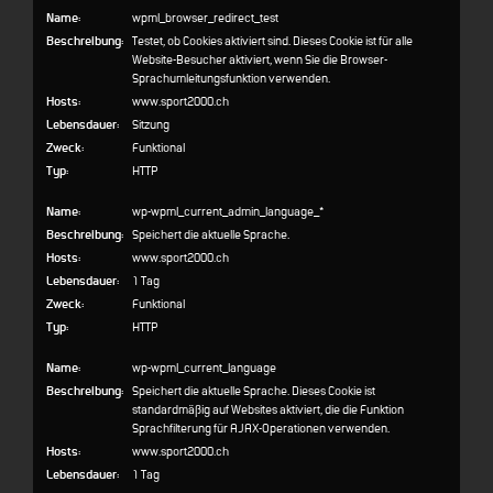
Name:
wpml_browser_redirect_test
Beschreibung:
Testet, ob Cookies aktiviert sind. Dieses Cookie ist für alle
Website-Besucher aktiviert, wenn Sie die Browser-
Sprachumleitungsfunktion verwenden.
Hosts:
www.sport2000.ch
Lebensdauer:
Sitzung
Zweck:
Funktional
Typ:
HTTP
Name:
wp-wpml_current_admin_language_*
Beschreibung:
Speichert die aktuelle Sprache.
Hosts:
www.sport2000.ch
Lebensdauer:
1 Tag
Zweck:
Funktional
Typ:
HTTP
Name:
wp-wpml_current_language
Beschreibung:
Speichert die aktuelle Sprache. Dieses Cookie ist
standardmäßig auf Websites aktiviert, die die Funktion
Sprachfilterung für AJAX-Operationen verwenden.
Hosts:
www.sport2000.ch
Lebensdauer:
1 Tag