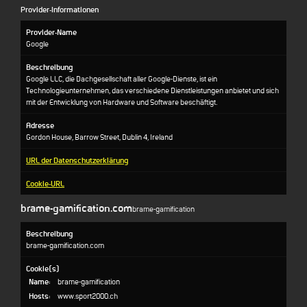
Provider-Informationen
Provider-Name
Google
Beschreibung
Google LLC, die Dachgesellschaft aller Google-Dienste, ist ein
Technologieunternehmen, das verschiedene Dienstleistungen anbietet und sich
mit der Entwicklung von Hardware und Software beschäftigt.
Adresse
Gordon House, Barrow Street, Dublin 4, Ireland
URL der Datenschutzerklärung
Cookie-URL
brame-gamification.com
brame-gamification
Beschreibung
brame-gamification.com
Cookie(s)
Name:
brame-gamification
Hosts:
www.sport2000.ch