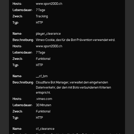
Hosts:
www.sport2000.ch
Lebensdauer:
7 Tage
Zweck:
Tracking
Typ:
HTTP
Name:
player_clearance
Beschreibung:
Vimeo-Cookie, das für die Bot-Prävention verwendet wird.
Hosts:
www.sport2000.ch
Lebensdauer:
7 Tage
Zweck:
Funktional
Typ:
HTTP
Name:
__cf_bm
Beschreibung:
Cloudflare Bot Manager, verwaltet den eingehenden
Datenverkehr, der den mit Bots verbundenen Kriterien
entspricht.
Hosts:
.vimeo.com
Lebensdauer:
30 Minuten
Zweck:
Funktional
Typ:
HTTP
Name:
cf_clearance