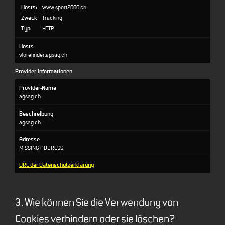
Hosts:
www.sport2000.ch
Zweck:
Tracking
Typ:
HTTP
Hosts
storefinder.agsag.ch
Provider-Informationen
Provider-Name
agsag.ch
Beschreibung
agsag.ch
Adresse
MISSING ADDRESS
URL der Datenschutzerklärung
3. Wie können Sie die Verwendung von
Cookies verhindern oder sie löschen?