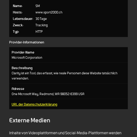
Name:
SM
Hosts:
www.sport2000.ch
Lebensdauer:
30 Tage
Zweck:
Tracking
Typ:
HTTP
Provider-Informationen
Provider-Name
Microsoft Corporation
Beschreibung
Clarity ist ein Tool, das erfasst, wie reale Personen diese Website tatsächlich
verwenden.
Adresse
One Microsoft Way, Redmond, WA 98052-6399 USA
URL der Datenschutzerklärung
Externe Medien
Inhalte von Videoplattformen und Social-Media-Plattformen werden