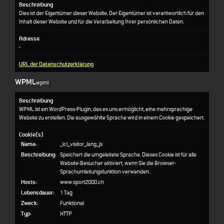
Beschreibung
Dies ist der Eigentümer dieser Website. Der Eigentümer ist verantwortlich für den
Inhalt dieser Website und für die Verarbeitung Ihrer persönlichen Daten.
Adresse
-
URL der Datenschutzerklärung
WPML
wpml
Beschreibung
WPML ist ein WordPress-Plugin, das es uns ermöglicht, eine mehrsprachige
Website zu erstellen. Die ausgewählte Sprache wird in einem Cookie gespeichert.
Cookie(s)
Name:
_icl_visitor_lang_js
Beschreibung:
Speichert die umgeleitete Sprache. Dieses Cookie ist für alle
Website-Besucher aktiviert, wenn Sie die Browser-
Sprachumleitungsfunktion verwenden.
Hosts:
www.sport2000.ch
Lebensdauer:
1 Tag
Zweck:
Funktional
Typ:
HTTP