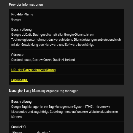
Provider-Informationen
Provider-Name
Google
Beschreibung
Google LLC, die Dachgesellschaft aller Google-Dienste, ist ein
Technologieunternehmen, das verschiedene Dienstleistungen anbietet und sich
mit der Entwicklung von Hardware und Software beschäftigt.
Adresse
Gordon House, Barrow Street, Dublin 4, Ireland
URL der Datenschutzerklärung
Cookie-URL
Google Tag Manager
google-tag-manager
Beschreibung
Google Tag Manager ist ein Tag-Management-System (TMS), mit dem wir
Messcodes und zugehörige Codefragmente auf unserer Website aktualisieren
können.
Cookie(s)
Name:
_dc_gtm_*