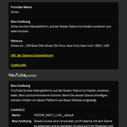
Provider-Name
Vimeo
Beschreibung
Vimeo ist eine Videoplattform, auf der Nutzer Videos hochladen, ansehen und
teilen können.
Adresse
Vimeo Inc., 330 West 34th Street, 5th Floor, New York, New York 10001, USA
URL der Datenschutzerklärung
Cookie-URL
YouTube
youtube
Beschreibung
YouTube ist eine Videoplattform, auf der Nutzer Videos hochladen, ansehen,
teilen, liken und kommentieren können. Wenn Sie diesem Dienst einwilligen,
werden Inhalte von dieser Plattform auf dieser Website angezeigt.
Cookie(s)
Name:
VISITOR_INFO1_LIVE__default
Beschreibung:
Dieses Cookie wird verwendet, um Probleme mit dem Dienst
zu erkennen und zu beheben. Es wird auch für Analysen und