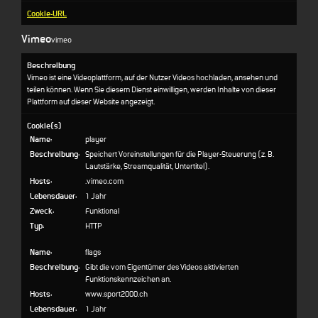
Cookie-URL
Vimeo
vimeo
Beschreibung
Vimeo ist eine Videoplattform, auf der Nutzer Videos hochladen, ansehen und
teilen können. Wenn Sie diesem Dienst einwilligen, werden Inhalte von dieser
Plattform auf dieser Website angezeigt.
Cookie(s)
Name:
player
Beschreibung:
Speichert Voreinstellungen für die Player-Steuerung (z. B.
Lautstärke, Streamqualität, Untertitel).
Hosts:
.vimeo.com
Lebensdauer:
1 Jahr
Zweck:
Funktional
Typ:
HTTP
Name:
flags
Beschreibung:
Gibt die vom Eigentümer des Videos aktivierten
Funktionskennzeichen an.
Hosts:
www.sport2000.ch
Lebensdauer:
1 Jahr