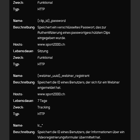
Zweck:
Funktional
Typ:
HTTP
Name:
[clip_id]_password
Beschreibung:
Speichert ein verschlüsseltes Passwort, das zur
Authentifizierung eines passwortgeschützten Clips
eingegeben wurde.
Hosts:
www.sport2000.ch
Lebensdauer:
Sitzung
Zweck:
Funktional
Typ:
HTTP
Name:
[webinar_uuid]_webinar_registrant
Beschreibung:
Speichert die ID eines Benutzers, der sich für ein Webinar
angemeldet hat.
Hosts:
www.sport2000.ch
Lebensdauer:
7 Tage
Zweck:
Tracking
Typ:
HTTP
Name:
lc_*
Beschreibung:
Speichert die ID eines Benutzers, der Informationen über ein
Videoregistrierungsformular übermittelt hat.