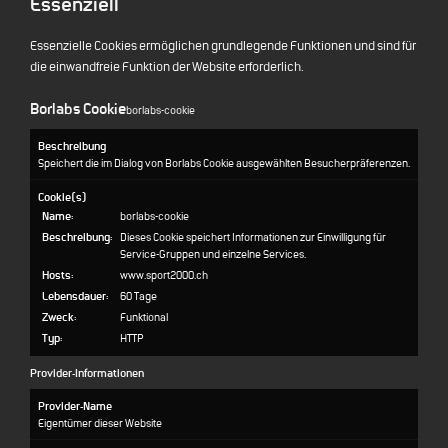
Essenziell
Essenzielle Cookies ermöglichen grundlegende Funktionen und sind für
die einwandfreie Funktion der Website erforderlich.
Borlabs Cookie
borlabs-cookie
Beschreibung
Speichert die im Dialog von Borlabs Cookie ausgewählten Besucherpräferenzen.
Cookie(s)
Name:
borlabs-cookie
Beschreibung:
Dieses Cookie speichert Informationen zur Einwilligung für
Service-Gruppen und einzelne Services.
Hosts:
www.sport2000.ch
Lebensdauer:
60 Tage
Zweck:
Funktional
Typ:
HTTP
Provider-Informationen
Provider-Name
Eigentümer dieser Website