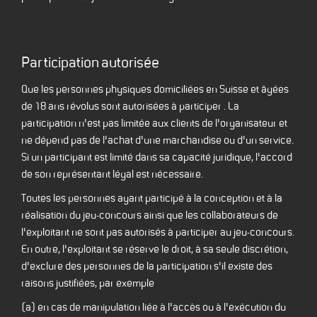
Participation autorisée
Que les personnes physiques domiciliées en Suisse et âgées
de 18 ans révolus sont autorisées à participer . La
participation n'est pas limitée aux clients de l'organisateur et
ne dépend pas de l'achat d'une marchandise ou d'un service.
Si un participant est limité dans sa capacité juridique, l'accord
de son représentant légal est nécessaire.
Toutes les personnes ayant participé à la conception et à la
réalisation du jeu-concours ainsi que les collaborateurs de
l'exploitant ne sont pas autorisés à participer au jeu-concours.
En outre, l'exploitant se réserve le droit, à sa seule discrétion,
d'exclure des personnes de la participation s'il existe des
raisons justifiées, par exemple
(a) en cas de manipulation liée à l'accès ou à l'exécution du