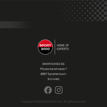
ANWR SWISS AG
Pfadackerstrasse 7
8957 Spreitenbach
Schweiz
Copyright © 2026 ANWR SWISS AG - All rights reserved.