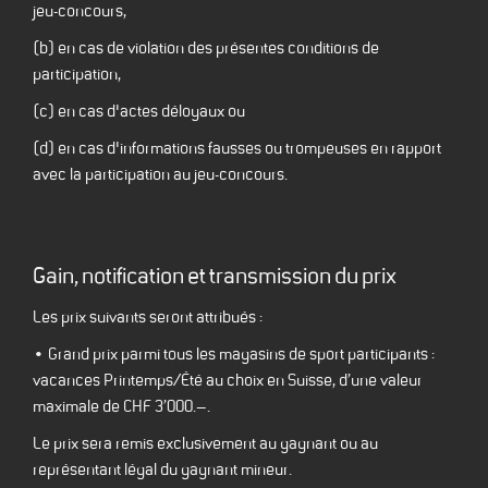
jeu-concours,
(b) en cas de violation des présentes conditions de
participation,
(c) en cas d'actes déloyaux ou
(d) en cas d'informations fausses ou trompeuses en rapport
avec la participation au jeu-concours.
Gain, notification et transmission du prix
Les prix suivants seront attribués :
• Grand prix parmi tous les magasins de sport participants :
vacances Printemps/Été au choix en Suisse, d’une valeur
maximale de CHF 3’000.–.
Le prix sera remis exclusivement au gagnant ou au
représentant légal du gagnant mineur.