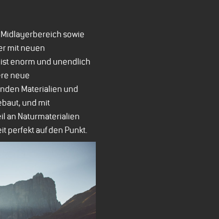
d Midlayerbereich sowie
er mit neuen
l ist enorm und unendlich
ere neue
enden Materialien und
baut, und mit
il an Naturmaterialien
t perfekt auf den Punkt.