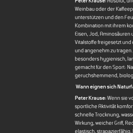
Peter Krause:
Absolut, un
Weinbau oder der Kaffeep
unterstützen und den Feuc
Kombination mit ihrem ko
Eisen, Jod, Aminosäuren 
Vitalstoffe freigesetzt un
und angenehm zu tragen. 
besonders hygienisch, lan
gemacht für den Sport: Na
geruchshemmend, biologis
Wann eignen sich Naturf
Peter Krause:
Wenn sie vo
sportliche Aktivität komfo
schnelle Trocknung, wass
Wirkung, weicher Griff, Re
elastisch, strapazierfähig,