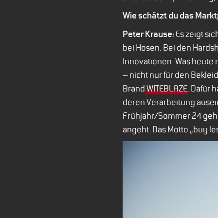
Wie schätzt du das Markt
Peter Krause:
Es zeigt si
bei Hosen. Bei den Hardsh
Innovationen. Was heute no
– nicht nur für den Bekl
Brand
WITEBLAZE
. Dafür 
deren Verarbeitung ausei
Frühjahr/Sommer 24 gehen 
angeht. Das Motto „buy le