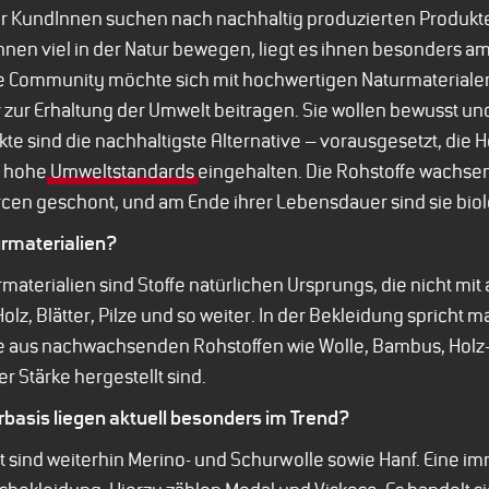
KundInnen suchen nach nachhaltig produzierten Produkten
Innen viel in der Natur bewegen, liegt es ihnen besonders a
 Community möchte sich mit hochwertigen Naturmaterialen 
 zur Erhaltung der Umwelt beitragen. Sie wollen bewusst u
e sind die nachhaltigste Alternative – vorausgesetzt, die He
n hohe
Umweltstandards
eingehalten. Die Rohstoffe wachsen
en geschont, und am Ende ihrer Lebensdauer sind sie bio
urmaterialien?
materialien sind Stoffe natürlichen Ursprungs, die nicht mit
lz, Blätter, Pilze und so weiter. In der Bekleidung spricht 
ie aus nachwachsenden Rohstoffen wie Wolle, Bambus, Holz
r Stärke hergestellt sind.
rbasis liegen aktuell besonders im Trend?
t sind weiterhin Merino- und Schurwolle sowie Hanf. Eine im