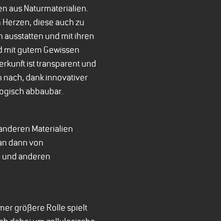
 aus Naturmaterialien.
m Herzen, diese auch zu
ausstatten und mit ihren
nd mit gutem Gewissen
rkunft ist transparent und
 nach, dank innovativer
logisch abbaubar.
 anderen Materialien
man dann von
- und anderen
mer größere Rolle spielt