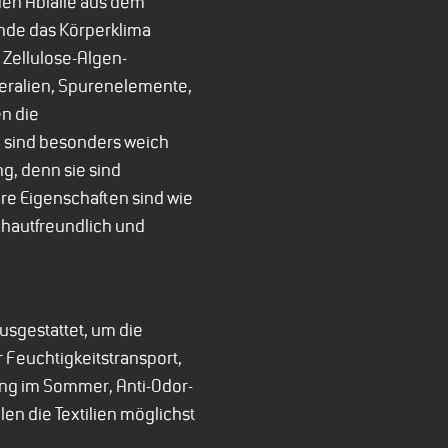
den Abfälle aus dem
nde das Körperklima
 Zellulose-Algen-
neralien, Spurenelemente,
n die
il sind besonders weich
, denn sie sind
re Eigenschaften sind wie
d hautfreundlich und
usgestattet, um die
r Feuchtigkeitstransport,
ng im Sommer, Anti-Odor-
len die Textilien möglichst