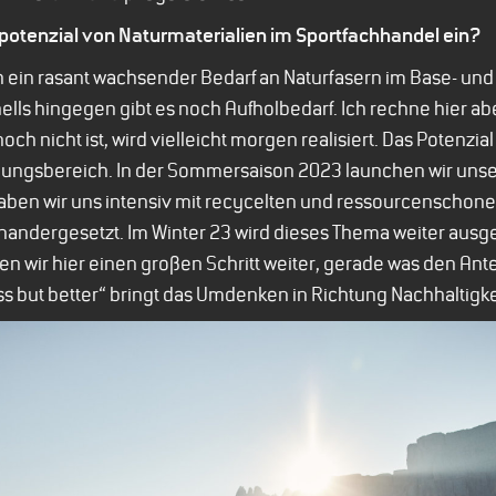
potenzial von Naturmaterialien im Sportfachhandel ein?
ch ein rasant wachsender Bedarf an Naturfasern im Base- un
ells hingegen gibt es noch Aufholbedarf. Ich rechne hier ab
ch nicht ist, wird vielleicht morgen realisiert. Das Potenzia
eidungsbereich. In der Sommersaison 2023 launchen wir uns
haben wir uns intensiv mit recycelten und ressourcenschon
nandergesetzt. Im Winter 23 wird dieses Thema weiter ausge
wir hier einen großen Schritt weiter, gerade was den Ante
ss but better“ bringt das Umdenken in Richtung Nachhaltigkei