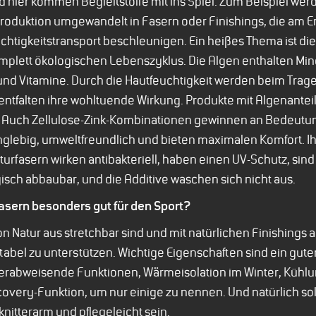
d hier kommen Begleitstoffe mit ins Spiel. Zum Beispiel wer
roduktion umgewandelt in Fasern oder Finishings, die am E
htigkeitstransport beschleunigen. Ein heißes Thema ist die
mplett ökologischen Lebenszyklus. Die Algen enthalten Mi
und Vitamine. Durch die Hautfeuchtigkeit werden beim Trage
d entfalten ihre wohltuende Wirkung. Produkte mit Algenante
Auch Zellulose-Zink-Kombinationen gewinnen an Bedeutung
glebig, umweltfreundlich und bieten maximalen Komfort. Ih
turfasern wirken antibakteriell, haben einen UV-Schutz, sin
ch abbaubar, und die Additive waschen sich nicht aus.
asern besonders gut für den Sport?
n Natur aus stretchbar sind und mit natürlichen Finishings a
rtabel zu unterstützen. Wichtige Eigenschaften sind ein gute
erabweisende Funktionen, Wärmeisolation im Winter, Kühlu
covery-Funktion, um nur einige zu nennen. Und natürlich sol
 knitterarm und pflegeleicht sein.