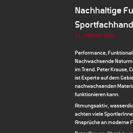
Nachhaltige Fun
Sportfachhand
11. JANUAR 2023
Performance, Funktionalit
Nachwachsende Naturmate
im Trend. Peter Krause, 
ist Experte auf dem Gebie
nachwachsenden Materiali
funktionieren kann.
Atmungsaktiv, wasserdich
achten viele SportlerInn
Ansprüche an moderne Fu