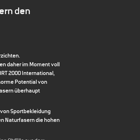
bern den
rzichten.
en daher im Moment voll
ORT 2000 International,
enorme Potential von
fasern überhaupt
 von Sportbekleidung
nen Naturfasern die hohen