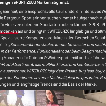
herigen SPORT 2000 Marken abgrenzt.
aeinheit, eine anspruchsvolle Laufrunde, ein intensives Wo
 Bergtour: SportlerInnen suchen immer häufiger nach Mul
 für viele verschiedene Sportarten nutzen können. SPORT 20
 Umdenken
auf und bringt mit WITEBLAZE langlebige und oftma
kt. Spezialisierte Kompetenzprodukte in den Bereichen Sch
lio. „
KonsumentInnen kaufen immer bewusster und nachhalt
e in der Performance, Funktionalität oder beim Design mach
 Managerin für Outdoor & Wintersport Textil und sie führt weit
Produktsortiment, das multifunktional und kombinierbar ist
gn auszeichnet. WITEBLAZE folgt dem Ansatz ‚buy less, buy bet
en der KundInnen an mehr Nachhaltigkeit im gesamten Pro
ungen und langfristige Trends sind die Basis der Marke.