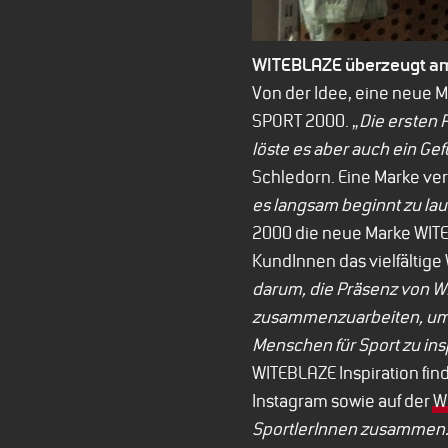
WITEBLAZE überzeugt a
Von der Idee, eine neue M
SPORT 2000. „
Die ersten P
löste es aber auch ein Gef
Schledorn. Eine Marke verg
es langsam beginnt zu lau
2000 die neue Marke WITE
KundInnen das vielfältig
darum, die Präsenz von W
zusammenzuarbeiten, um WI
Menschen für Sport zu ins
WITEBLAZE Inspiration fi
Instagram sowie auf der
W
SportlerInnen zusammen. D