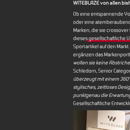
WITEBLAZE von allen bis
Ob eine entspannende Yog
oder eine atemberaubende
Marken, die sie crossover
dieses
gesellschaftliche
Sportartikel auf den Mar
ergänzen das Markenportfo
wollen sie keine Abstrich
Schledorn, Senior Category
überzeugt mit einem 360°-
stylisches, zeitloses Desi
punktgenau die Erwartung
Gesellschaftliche Entwickl