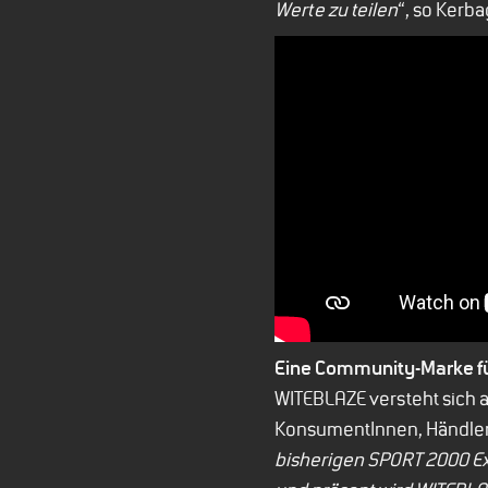
Werte zu teilen
“, so Kerba
Eine Community-Marke fü
WITEBLAZE versteht sich a
KonsumentInnen, HändlerI
bisherigen SPORT 2000 Ex