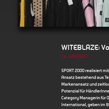
WITEBLAZE: Von
14. JUNI 2023
SPORT 2000 realisiert mi
Ansatz bestehend aus Tex
Markenansatz und zeitlos
Potenzial für HändlerIn
Category Managerin für O
International, geben im 