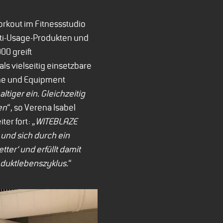
rkout im Fitnessstudio
ti-Usage-Produkten und
00 greift
ls vielseitig einsetzbare
uhe und Equipment
iger ein. Gleichzeitig
en
“, so Verena Isabel
er fort: „
WITEBLAZE
 und sich durch ein
ter‘ und erfüllt damit
duktlebenszyklus.
“