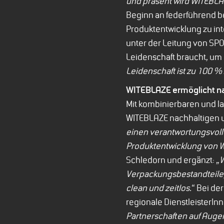
und präsent wird WITEBLA
Beginn an federführend be
Produktentwicklung zu in
unter der Leitung von SPO
Leidenschaft braucht, um e
Leidenschaft ist zu 100 %
WITEBLAZE ermöglicht n
Mit kombinierbaren und l
WITEBLAZE nachhaltigen u
einen verantwortungsvoll
Produktentwicklung von W
Schledorn und ergänzt: „
W
Verpackungsbestandteile
clean und zeitlos.
“ Bei de
regionale DienstleisterIn
Partnerschaften auf Augen