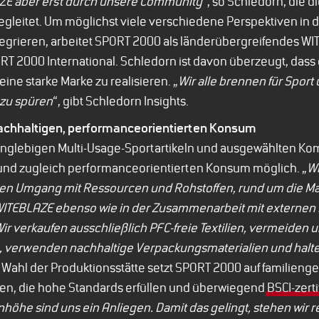
ZE aber erst durch unsere Community
“, so Schledorn, die 
gleitet. Um möglichst viele verschiedene Perspektiven in 
tegrieren, arbeitet SPORT 2000 als länderübergreifendes
RT 2000 International. Schledorn ist davon überzeugt, dass 
ine starke Marke zu realisieren. „
Wir alle brennen für Sport
 zu spüren
“, gibt Schledorn Insights.
achhaltigen, performanceorientierten Konsum
anglebigen Multi-Usage-Sportartikeln und ausgewählten 
nd zugleich performanceorientierten Konsum möglich. „
Wi
en Umgang mit Ressourcen und Rohstoffen, rund um die M
ITEBLAZE ebenso wie in der Zusammenarbeit mit externen
ir verkaufen ausschließlich PFC-freie Textilien, vermeiden 
, verwenden nachhaltige Verpackungsmaterialien und halt
r Wahl der Produktionsstätte setzt SPORT 2000 auf familieng
nen, die hohe Standards erfüllen und überwiegend
BSCI-zerti
höhe sind uns ein Anliegen. Damit das gelingt, stehen wir 