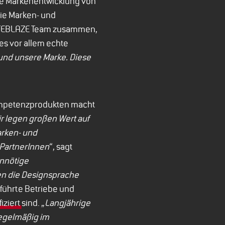
die Markenentwicklung von
die Marken- und
 WITEBLAZE Team zusammen,
es vor allem echte
 und unsere Marke. Diese
Kompetenzprodukten macht
r legen großen Wert auf
arken- und
 PartnerInnen
“, sagt
unnötige
en die Designsprache
eführte Betriebe und
fiziert
sind. „
Langjährige
regelmäßig im