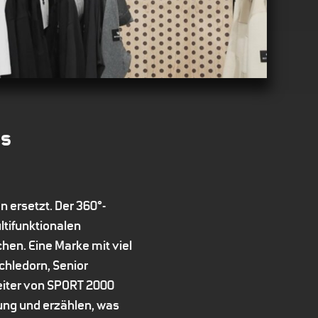
es
n ersetzt. Der 360°-
ltifunktionalen
hen. Eine Marke mit viel
chledorn, Senior
leiter von SPORT 2000
ung und erzählen, was