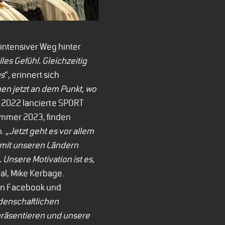
 intensiver Weg hinter
les Gefühl. Gleichzeitig
us
“, erinnert sich
hen jetzt an dem Punkt, wo
 2022 lancierte SPORT
ommer 2023, finden
. „
Jetzt geht es vor allem
 mit unseren Ländern
Unsere Motivation ist es,
al, Mike Kerbage.
men Facebook und
idenschaftlichen
präsentieren und unsere