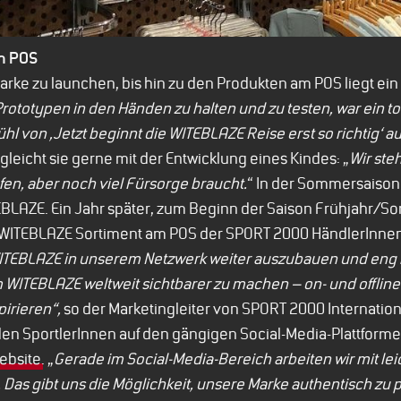
m POS
arke zu launchen, bis hin zu den Produkten am POS liegt ein
rototypen in den Händen zu halten und zu testen, war ein tol
ühl von ‚Jetzt beginnt die WITEBLAZE Reise erst so richtig‘ a
leicht sie gerne mit der Entwicklung eines Kindes: „
Wir ste
fen, aber noch viel Fürsorge braucht.
“ In der Sommersaison
BLAZE. Ein Jahr später, zum Beginn der Saison Frühjahr/S
e WITEBLAZE Sortiment am POS der SPORT 2000 HändlerInnen
ITEBLAZE in unserem Netzwerk weiter auszubauen und eng
TEBLAZE weltweit sichtbarer zu machen – on- und offline. 
pirieren“,
so der Marketingleiter von SPORT 2000 Internation
nden SportlerInnen auf den gängigen Social-Media-Plattfor
ebsite
. „
Gerade im Social-Media-Bereich arbeiten wir mit le
as gibt uns die Möglichkeit, unsere Marke authentisch zu 